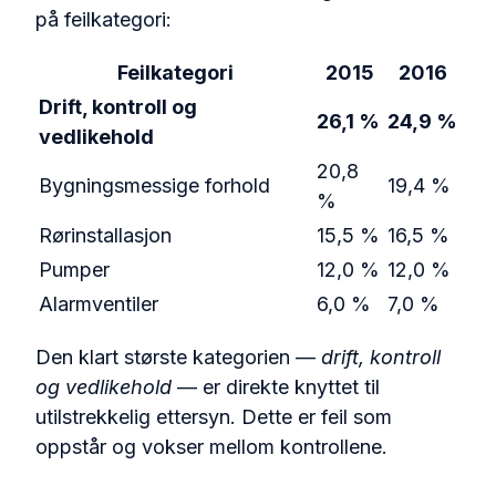
på feilkategori:
Feilkategori
2015
2016
Drift, kontroll og
26,1 %
24,9 %
vedlikehold
20,8
Bygningsmessige forhold
19,4 %
%
Rørinstallasjon
15,5 %
16,5 %
Pumper
12,0 %
12,0 %
Alarmventiler
6,0 %
7,0 %
Den klart største kategorien —
drift, kontroll
og vedlikehold
— er direkte knyttet til
utilstrekkelig ettersyn. Dette er feil som
oppstår og vokser mellom kontrollene.