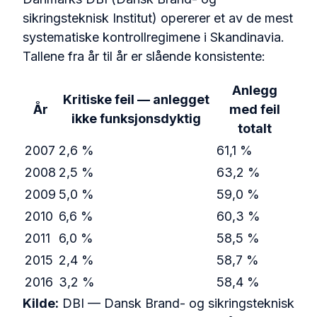
sikringsteknisk Institut) opererer et av de mest
systematiske kontrollregimene i Skandinavia.
Tallene fra år til år er slående konsistente:
Anlegg
Kritiske feil — anlegget
År
med feil
ikke funksjonsdyktig
totalt
2007
2,6 %
61,1 %
2008
2,5 %
63,2 %
2009
5,0 %
59,0 %
2010
6,6 %
60,3 %
2011
6,0 %
58,5 %
2015
2,4 %
58,7 %
2016
3,2 %
58,4 %
Kilde:
DBI — Dansk Brand- og sikringsteknisk