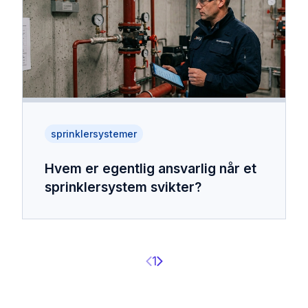
sprinklersystemer
Hvem er egentlig ansvarlig når et
sprinklersystem svikter?
Previous page
Next page
1